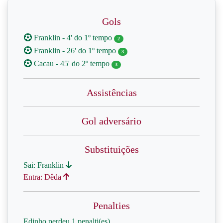
Gols
Franklin - 4' do 1º tempo
2
Franklin - 26' do 1º tempo
3
Cacau - 45' do 2º tempo
3
Assistências
Gol adversário
Substituições
Sai: Franklin
Entra: Dêda
Penalties
Edinho perdeu 1 penalti(es)