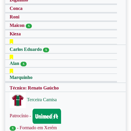
Conca
Roni
Maicon
X
Kieza
Carlos Eduardo
X
Alan
X
Marquinho
Técnico: Renato Gaúcho
Terceira Camisa
Patrocínio -
- Formado em Xerém
X