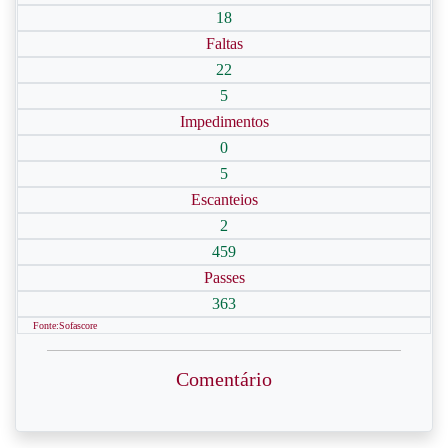
18
Faltas
22
5
Impedimentos
0
5
Escanteios
2
459
Passes
363
Fonte:Sofascore
Comentário