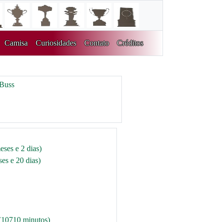
Camisa
Curiosidades
Contato
Créditos
 Buss
eses e 2 dias)
es e 20 dias)
(10710 minutos)