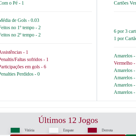
Com o Pé - 1
Cartões Ve
Média de Gols - 0.03
Feitos no 1º tempo - 2
6 por 3 car
Feitos no 2º tempo - 2
1 por Cart
Assistências - 1
Amarelos - 
Penaltis/Faltas sofridos - 1
Vermelho - 
Participações em gols - 6
Amarelos - 
Penalties Perdidos - 0
Amarelos - 
Amarelos - 
Amarelos - 
Últimos 12 Jogos
Vitória
Empate
Derrota