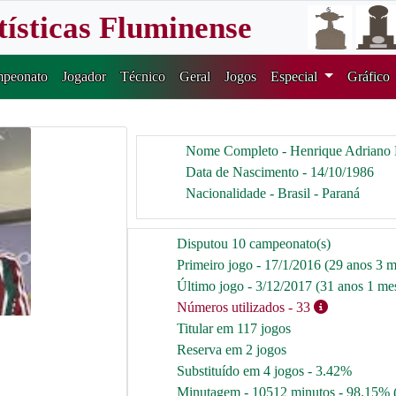
tísticas Fluminense
peonato
Jogador
Técnico
Geral
Jogos
Especial
Gráfico
Nome Completo - Henrique Adriano
Data de Nascimento - 14/10/1986
Nacionalidade - Brasil - Paraná
Disputou 10 campeonato(s)
Primeiro jogo - 17/1/2016 (29 anos 3 m
Último jogo - 3/12/2017 (31 anos 1 mes
Números utilizados
- 33
Titular em 117 jogos
Reserva em 2 jogos
Substituído em 4 jogos - 3.42%
Minutagem - 10512 minutos - 98.15% 