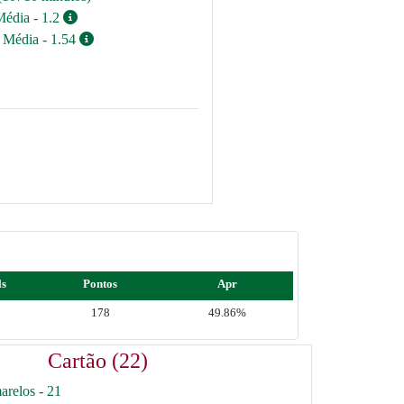
Média - 1.2
/ Média - 1.54
ls
Pontos
Apr
178
49.86%
Cartão (22)
arelos - 21