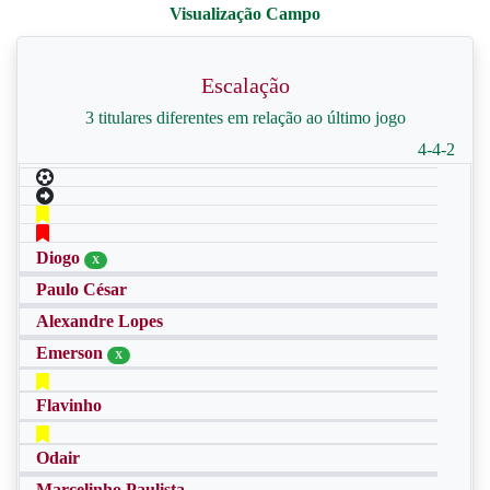
Escalação
3 titulares diferentes em relação ao último jogo
4-4-2
Diogo
X
Paulo César
Alexandre Lopes
Emerson
X
Flavinho
Odair
Marcelinho Paulista