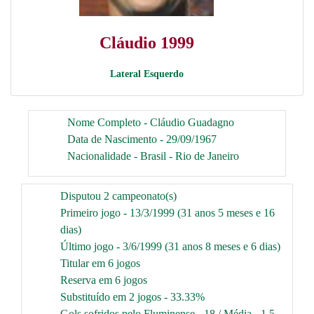
Cláudio 1999
Lateral Esquerdo
Nome Completo - Cláudio Guadagno
Data de Nascimento - 29/09/1967
Nacionalidade - Brasil - Rio de Janeiro
Disputou 2 campeonato(s)
Primeiro jogo - 13/3/1999 (31 anos 5 meses e 16
dias)
Último jogo - 3/6/1999 (31 anos 8 meses e 6 dias)
Titular em 6 jogos
Reserva em 6 jogos
Substituído em 2 jogos - 33.33%
Gols sofridos pelo Fluminense - 18 / Média - 1.5