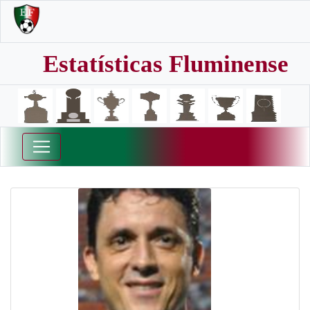
Estatísticas Fluminense