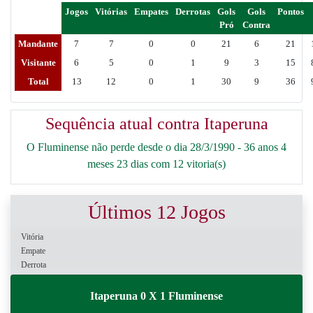
Jogos
Vitórias
Empates
Derrotas
Gols
Gols
Pontos
Pró
Contra
Mandante
7
7
0
0
21
6
21
Visitante
6
5
0
1
9
3
15
Total
13
12
0
1
30
9
36
Sequência atual contra Itaperuna
O Fluminense não perde desde o dia 28/3/1990 - 36 anos 4
meses 23 dias com 12 vitoria(s)
Últimos 12 Jogos
Vitória
Empate
Derrota
Itaperuna 0 X 1 Fluminense