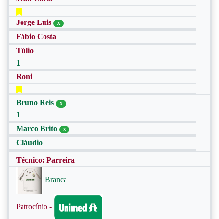
Jorge Luis
X
Fábio Costa
Túlio
1
Roni
Bruno Reis
X
1
Marco Brito
X
Cláudio
Técnico: Parreira
Branca
Patrocínio -