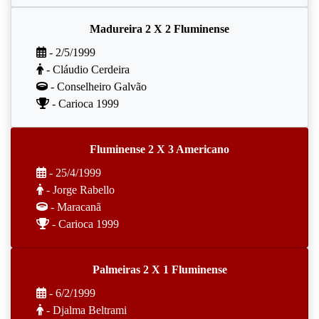
Madureira 2 X 2 Fluminense
- 2/5/1999
- Cláudio Cerdeira
- Conselheiro Galvão
- Carioca 1999
Fluminense 2 X 3 Americano
- 25/4/1999
- Jorge Rabello
- Maracanã
- Carioca 1999
Palmeiras 2 X 1 Fluminense
- 6/2/1999
- Djalma Beltrami