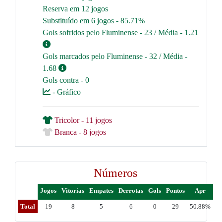
Reserva em 12 jogos
Substituído em 6 jogos - 85.71%
Gols sofridos pelo Fluminense - 23 / Média - 1.21
Gols marcados pelo Fluminense - 32 / Média -
1.68
Gols contra - 0
- Gráfico
Tricolor - 11 jogos
Branca - 8 jogos
Números
Jogos
Vitorias
Empates
Derrotas
Gols
Pontos
Apr
Total
19
8
5
6
0
29
50.88%