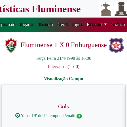
tísticas Fluminense
peonato
Jogador
Técnico
Geral
Jogos
Especial
Gráfico
Fluminense 1 X 0 Friburguense
Terça Feira 21/4/1998 às 16:00
Intervalo - (1 x 0)
Gols
Yan - 19' do 1º tempo - Penalti
8