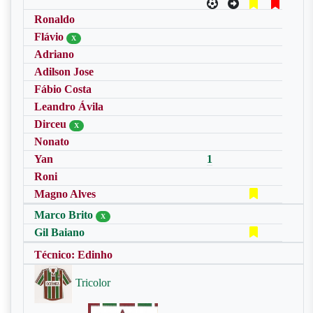
Ronaldo
Flávio
X
Adriano
Adilson Jose
Fábio Costa
Leandro Ávila
Dirceu
X
Nonato
Yan
1
Roni
Magno Alves
Marco Brito
X
Gil Baiano
Técnico: Edinho
Tricolor