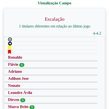
Escalação
1 titulares diferentes em relação ao último jogo
4-4-2
Ronaldo
Flávio
X
Adriano
Adilson Jose
Nonato
Leandro Ávila
Dirceu
X
Marco Brito
X