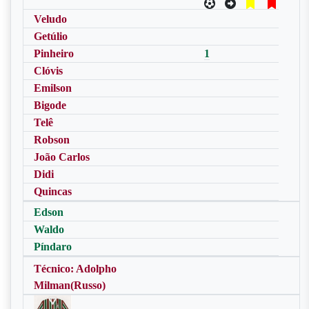
Veludo
Getúlio
Pinheiro
1
Clóvis
Emilson
Bigode
Telê
Robson
João Carlos
Didi
Quincas
Edson
Waldo
Píndaro
Técnico: Adolpho
Milman(Russo)