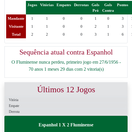
Jogos
Vitórias
Empates
Derrotas
Gols
Gols
Pontos
Pró
Contra
Mandante
1
1
0
0
1
0
3
Visitante
1
1
0
0
2
1
3
Total
2
2
0
0
3
1
6
Sequência atual contra Espanhol
O Fluminense nunca perdeu, primeiro jogo em 27/6/1956 -
70 anos 1 meses 29 dias com 2 vitoria(s)
Últimos 12 Jogos
Vitória
Empate
Derrota
Espanhol 1 X 2 Fluminense