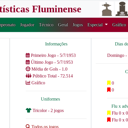
tísticas Fluminense
peonato
Jogador
Técnico
Geral
Jogos
Especial
Gráfico
Informações
Dias d
Primeiro Jogo - 5/7/1953
Domingo - 
Último Jogo - 5/7/1953
Média de Gols - 1.0
C
Público Total - 72.514
Gráfico
0
0
Uniformes
Flu x ad
Tricolor - 2 jogos
Flu 0 x 0
Flu 0 x 0
Todos os jogos