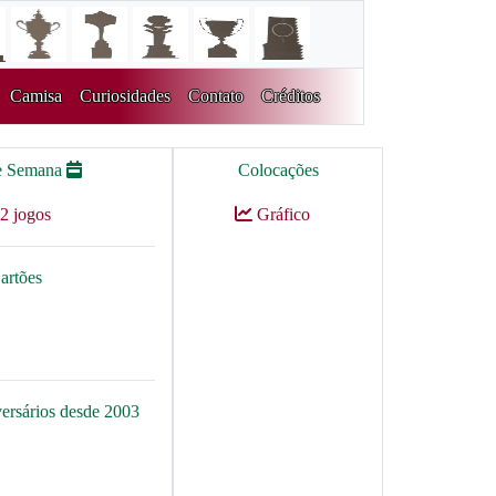
Camisa
Curiosidades
Contato
Créditos
e Semana
Colocações
2 jogos
Gráfico
artões
versários desde 2003