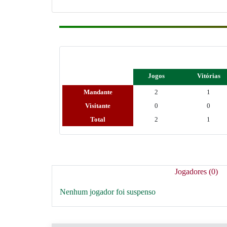
Jogos
Vitórias
Mandante
2
1
Visitante
0
0
Total
2
1
Jogadores (0)
Nenhum jogador foi suspenso