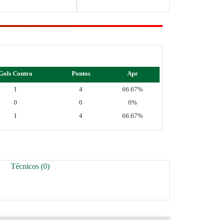
Gols Contra
Pontos
Apr
1
4
66.67%
0
0
0%
1
4
66.67%
Técnicos (0)