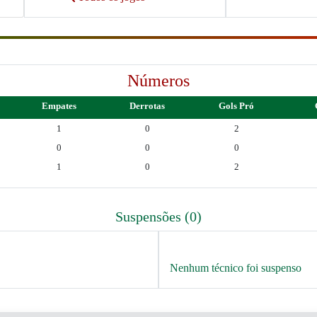
Números
Empates
Derrotas
Gols Pró
1
0
2
0
0
0
1
0
2
Suspensões (0)
Nenhum técnico foi suspenso