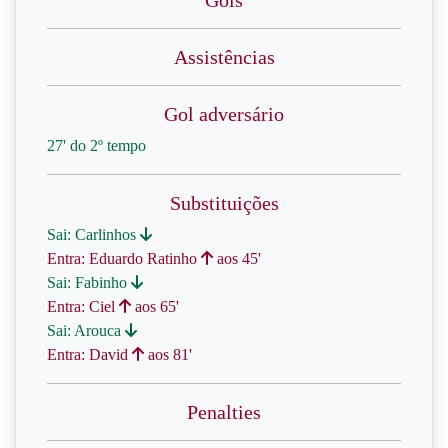
Gols
Assistências
Gol adversário
27' do 2º tempo
Substituições
Sai: Carlinhos
Entra: Eduardo Ratinho
aos 45'
Sai: Fabinho
Entra: Ciel
aos 65'
Sai: Arouca
Entra: David
aos 81'
Penalties