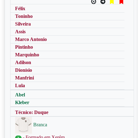
Félix
Toninho
Silveira
Assis
Marco Antonio
Pintinho
Marquinho
Adilson
Dionísio
Manfrini
Lula
Abel
Kleber
Técnico: Duque
Branca
- Formado em Xerém
X