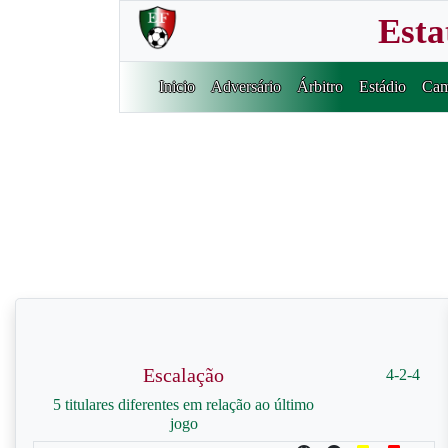
Esta
Inicio
Adversário
Árbitro
Estádio
Cam
Escalação
4-2-4
5 titulares diferentes em relação ao último
jogo