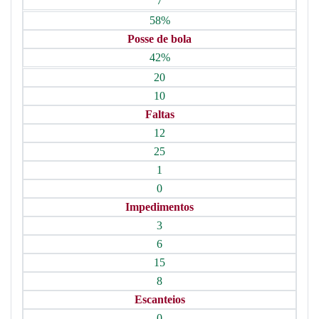
7
58%
Posse de bola
42%
20
10
Faltas
12
25
1
0
Impedimentos
3
6
15
8
Escanteios
0