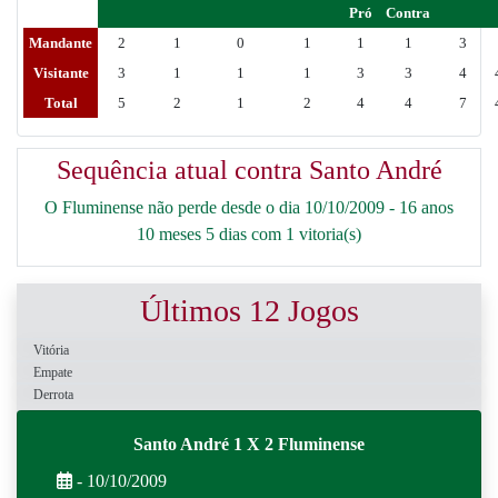
Pró
Contra
Mandante
2
1
0
1
1
1
3
Visitante
3
1
1
1
3
3
4
Total
5
2
1
2
4
4
7
Sequência atual contra Santo André
O Fluminense não perde desde o dia 10/10/2009 - 16 anos
10 meses 5 dias com 1 vitoria(s)
Últimos 12 Jogos
Vitória
Empate
Derrota
Santo André 1 X 2 Fluminense
- 10/10/2009