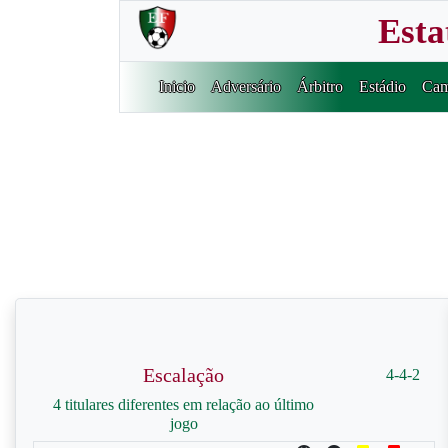
Esta
Inicio
Adversário
Árbitro
Estádio
Cam
Escalação
4-4-2
4 titulares diferentes em relação ao último
jogo