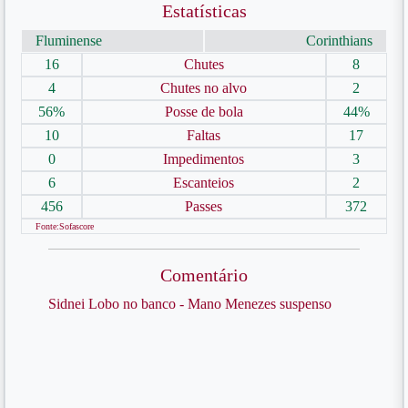
Estatísticas
Fluminense
Corinthians
16
Chutes
8
4
Chutes no alvo
2
56%
Posse de bola
44%
10
Faltas
17
0
Impedimentos
3
6
Escanteios
2
456
Passes
372
Fonte:Sofascore
Comentário
Sidnei Lobo no banco - Mano Menezes suspenso