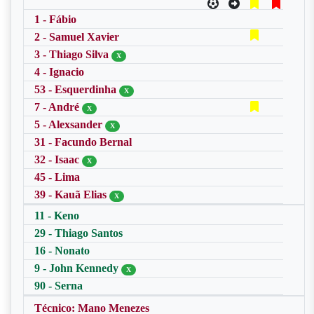
1 - Fábio
2 - Samuel Xavier
3 - Thiago Silva
X
4 - Ignacio
53 - Esquerdinha
X
7 - André
X
5 - Alexsander
X
31 - Facundo Bernal
32 - Isaac
X
45 - Lima
39 - Kauã Elias
X
11 - Keno
29 - Thiago Santos
16 - Nonato
9 - John Kennedy
X
90 - Serna
Técnico: Mano Menezes