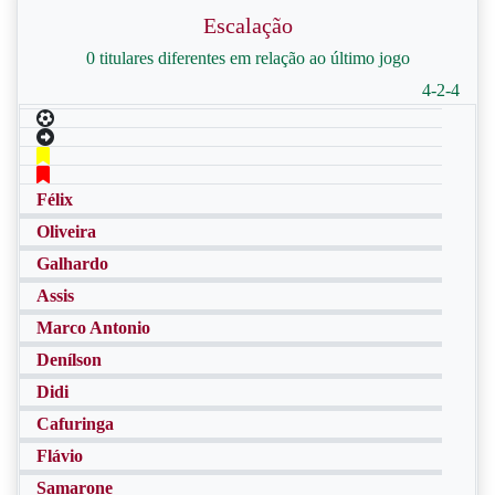
Escalação
0 titulares diferentes em relação ao último jogo
4-2-4
Félix
Oliveira
Galhardo
Assis
Marco Antonio
Denílson
Didi
Cafuringa
Flávio
Samarone