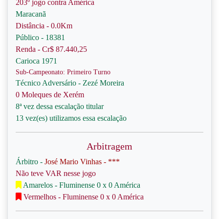
203º jogo contra América
Maracanã
Distância - 0.0Km
Público - 18381
Renda - Cr$ 87.440,25
Carioca 1971
Sub-Campeonato: Primeiro Turno
Técnico Adversário - Zezé Moreira
0 Moleques de Xerém
8ª vez dessa escalação titular
13 vez(es) utilizamos essa escalação
Arbitragem
Árbitro -
José Mario Vinhas - ***
Não teve VAR nesse jogo
Amarelos - Fluminense 0 x 0 América
Vermelhos - Fluminense 0 x 0 América