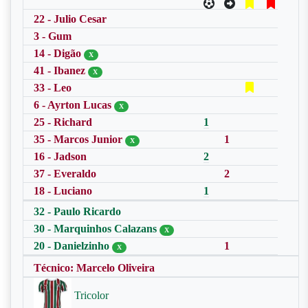
22 - Julio Cesar
3 - Gum
14 - Digão
X
41 - Ibanez
X
33 - Leo
6 - Ayrton Lucas
X
25 - Richard
1
35 - Marcos Junior
1
X
16 - Jadson
2
37 - Everaldo
2
18 - Luciano
1
32 - Paulo Ricardo
30 - Marquinhos Calazans
X
20 - Danielzinho
1
X
Técnico: Marcelo Oliveira
Tricolor