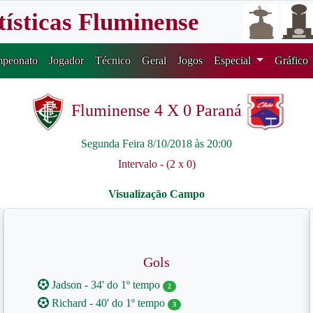
tísticas Fluminense
peonato
Jogador
Técnico
Geral
Jogos
Especial
Gráfico
Fluminense 4 X 0 Paraná
Segunda Feira 8/10/2018 às 20:00
Intervalo - (2 x 0)
Gols
Jadson - 34' do 1º tempo
2
Richard - 40' do 1º tempo
3