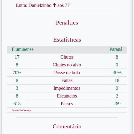
Entra: Danielzinho
aos 77'
Penalties
Estatísticas
Fluminense
Paraná
17
Chutes
8
8
Chutes no alvo
0
70%
Posse de bola
30%
8
Faltas
18
3
Impedimentos
0
8
Escanteios
2
618
Passes
269
Fonte:Sofascore
Comentário