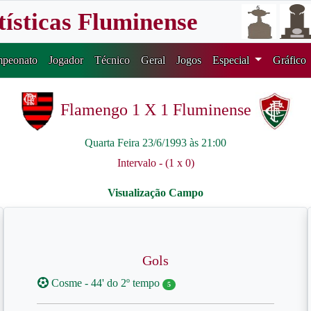
tísticas Fluminense
peonato
Jogador
Técnico
Geral
Jogos
Especial
Gráfico
Flamengo 1 X 1 Fluminense
Quarta Feira 23/6/1993 às 21:00
Intervalo - (1 x 0)
Gols
Cosme - 44' do 2º tempo
5