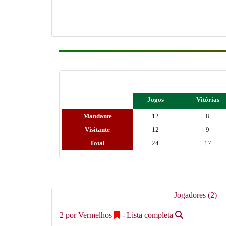
Jogos
Vitórias
Mandante
12
8
Visitante
12
9
Total
24
17
Jogadores (2)
2 por Vermelhos
- Lista completa