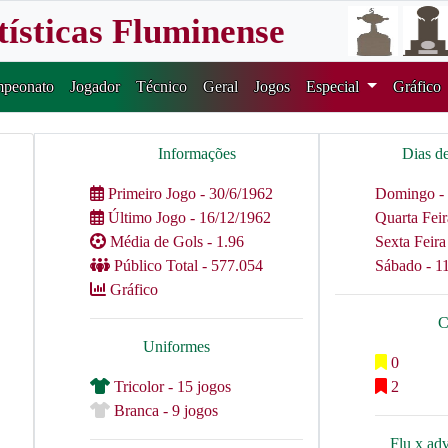
tísticas Fluminense
peonato
Jogador
Técnico
Geral
Jogos
Especial
Gráfico
Informações
Dias d
Primeiro Jogo - 30/6/1962
Domingo - 
Último Jogo - 16/12/1962
Quarta Feir
Média de Gols - 1.96
Sexta Feira
Público Total - 577.054
Sábado - 1
Gráfico
C
Uniformes
0
Tricolor - 15 jogos
2
Branca - 9 jogos
Flu x ad