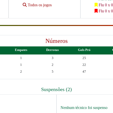
Todos os jogos
Flu 0 x 0
Flu 0 x 0
Números
Empates
Derrotas
Gols Pró
1
3
25
1
2
22
2
5
47
Suspensões (2)
Nenhum técnico foi suspenso