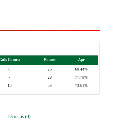
Gols Contra
Pontos
Apr
8
25
69.44%
7
28
77.78%
15
53
73.61%
Técnicos (0)