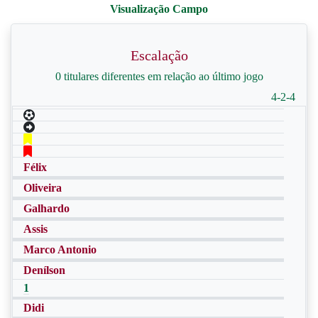
Escalação
0 titulares diferentes em relação ao último jogo
4-2-4
Félix
Oliveira
Galhardo
Assis
Marco Antonio
Denílson
1
Didi