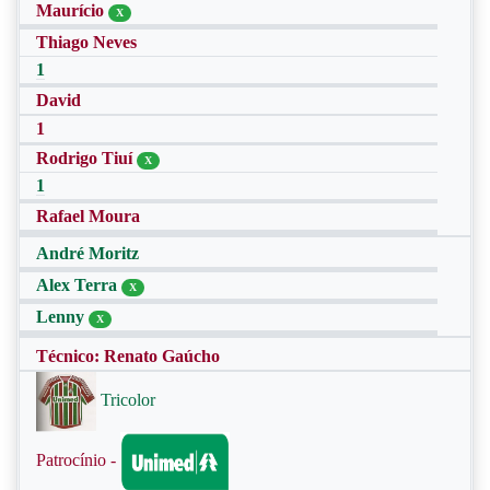
Maurício
X
Thiago Neves
1
David
1
Rodrigo Tiuí
X
1
Rafael Moura
André Moritz
Alex Terra
X
Lenny
X
Técnico: Renato Gaúcho
Tricolor
Patrocínio -