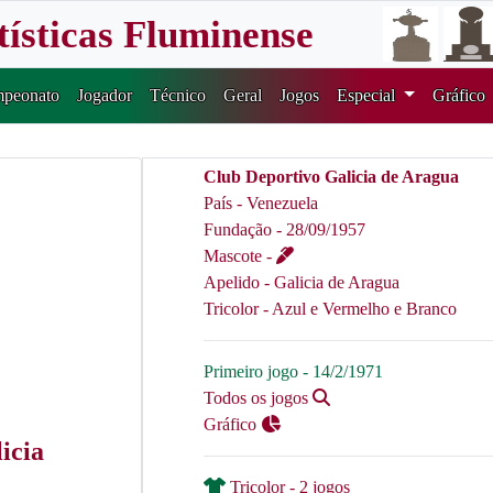
tísticas Fluminense
peonato
Jogador
Técnico
Geral
Jogos
Especial
Gráfico
Club Deportivo Galicia de Aragua
País - Venezuela
Fundação - 28/09/1957
Mascote -
Apelido - Galicia de Aragua
Tricolor - Azul e Vermelho e Branco
Primeiro jogo - 14/2/1971
Todos os jogos
Gráfico
icia
Tricolor - 2 jogos