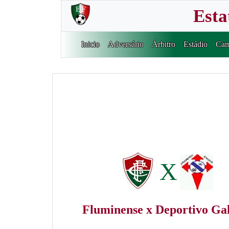
Esta
Inicio
Adversário
Árbitro
Estádio
Cam
X
Fluminense x Deportivo Gal