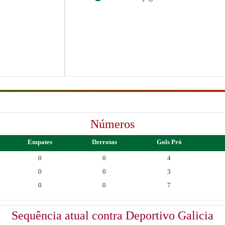
Números
Empates
Derrotas
Gols Pró
0
0
4
0
0
3
0
0
7
Sequência atual contra Deportivo Galicia