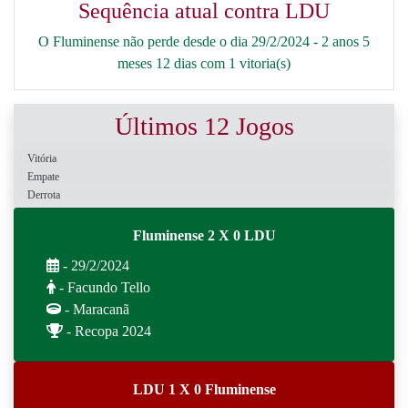
Sequência atual contra LDU
O Fluminense não perde desde o dia 29/2/2024 - 2 anos 5
meses 12 dias com 1 vitoria(s)
Últimos 12 Jogos
Vitória
Empate
Derrota
Fluminense 2 X 0 LDU
- 29/2/2024
- Facundo Tello
- Maracanã
- Recopa 2024
LDU 1 X 0 Fluminense