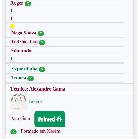
Roger
X
1
1
Diego Souza
X
Rodrigo Tiuí
X
Edmundo
1
Esquerdinha
X
Arouca
X
Técnico: Alexandre Gama
Branca
Patrocínio -
- Formado em Xerém
X