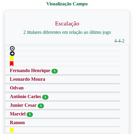
Escalação
2 titulares diferentes em relação ao último jogo
4-4-2
Fernando Henrique
X
Leonardo Moura
Odvan
Antônio Carlos
X
Junior Cesar
X
Marciel
X
Ramon