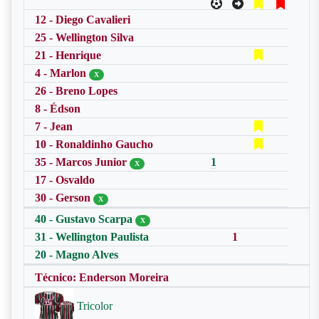
12 - Diego Cavalieri
25 - Wellington Silva
21 - Henrique
4 - Marlon
X
26 - Breno Lopes
8 - Édson
7 - Jean
10 - Ronaldinho Gaucho
35 - Marcos Junior
1
X
17 - Osvaldo
30 - Gerson
X
40 - Gustavo Scarpa
X
31 - Wellington Paulista
1
20 - Magno Alves
Técnico: Enderson Moreira
Tricolor