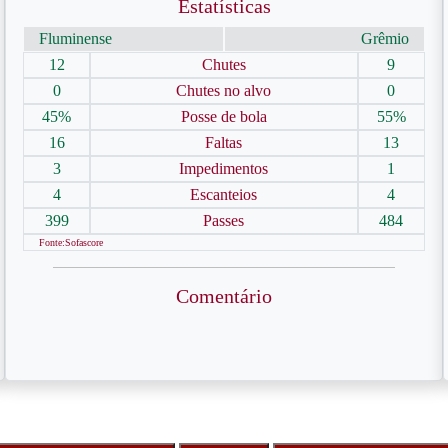
Estatísticas
Fluminense
Grêmio
12
Chutes
9
0
Chutes no alvo
0
45%
Posse de bola
55%
16
Faltas
13
3
Impedimentos
1
4
Escanteios
4
399
Passes
484
Fonte:Sofascore
Comentário