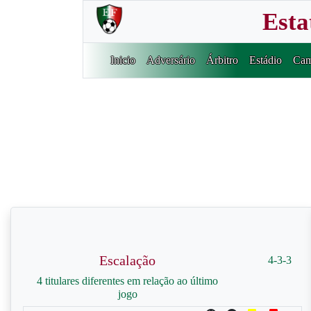
Esta
Inicio
Adversário
Árbitro
Estádio
Cam
Escalação
4-3-3
4 titulares diferentes em relação ao último
jogo