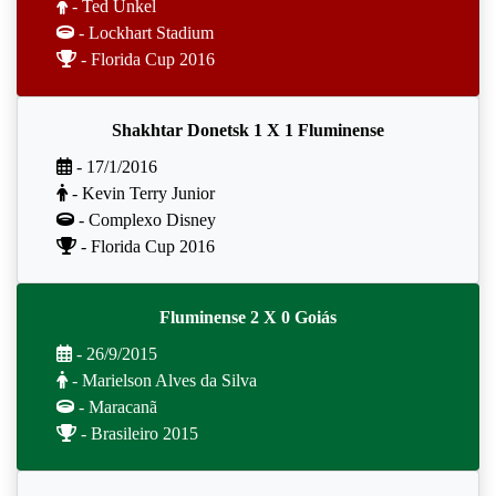
- Ted Unkel
- Lockhart Stadium
- Florida Cup 2016
Shakhtar Donetsk 1 X 1 Fluminense
- 17/1/2016
- Kevin Terry Junior
- Complexo Disney
- Florida Cup 2016
Fluminense 2 X 0 Goiás
- 26/9/2015
- Marielson Alves da Silva
- Maracanã
- Brasileiro 2015