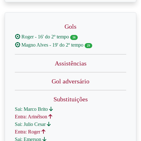
Gols
Roger - 16' do 2º tempo
16
Magno Alves - 19' do 2º tempo
29
Assistências
Gol adversário
Substituições
Sai: Marco Brito
Entra: Arinélson
Sai: Julio Cesar
Entra: Roger
Sai: Emerson