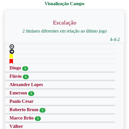
Escalação
2 titulares diferentes em relação ao último jogo
4-4-2
Diogo
X
Flávio
X
Alexandre Lopes
Emerson
X
Paulo César
Roberto Brum
X
Marco Brito
X
Válber