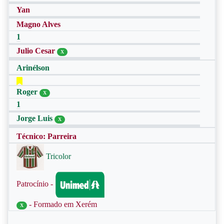
Yan
Magno Alves
1
Julio Cesar
X
Arinélson
Roger
X
1
Jorge Luis
X
Técnico: Parreira
Tricolor
Patrocínio -
- Formado em Xerém
X