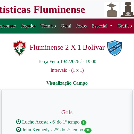
tísticas Fluminense
peonato
Jogador
Técnico
Geral
Jogos
Especial
Gráfico
Fluminense 2 X 1 Bolívar
Terça Feira 19/5/2026 às 19:00
Intervalo - (1 x 1)
Gols
Lucho Acosta - 6' do 1º tempo
8
John Kennedy - 25' do 2º tempo
36