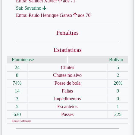
Entra: Samuel Xavier
aos 71'
Sai: Savarino
Entra: Paulo Henrique Ganso
aos 76'
Penalties
Estatísticas
Fluminense
Bolívar
24
Chutes
5
8
Chutes no alvo
2
74%
Posse de bola
26%
14
Faltas
9
3
Impedimentos
0
5
Escanteios
1
630
Passes
225
Fonte:Sofascore