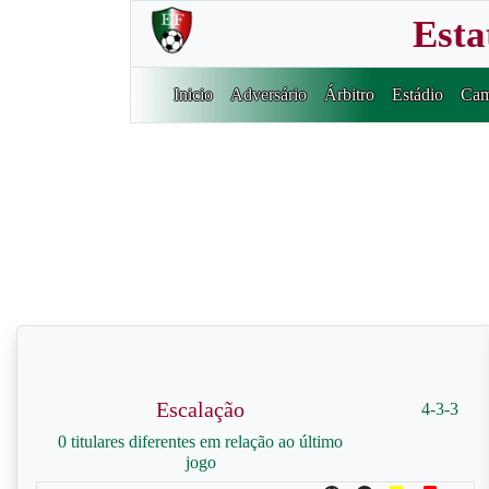
Esta
Inicio
Adversário
Árbitro
Estádio
Cam
Escalação
4-3-3
0 titulares diferentes em relação ao último
jogo