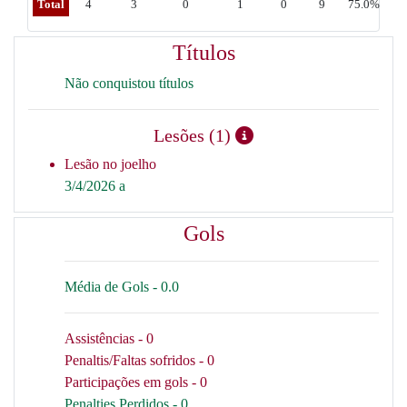
Total
4
3
0
1
0
9
75.0%
Títulos
Não conquistou títulos
Lesões (1)
Lesão no joelho
3/4/2026 a
Gols
Média de Gols - 0.0
Assistências - 0
Penaltis/Faltas sofridos - 0
Participações em gols - 0
Penalties Perdidos - 0