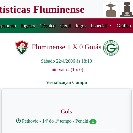
tísticas Fluminense
peonato
Jogador
Técnico
Geral
Jogos
Especial
Gráfico
Fluminense 1 X 0 Goiás
Sábado 22/4/2006 às 18:10
Intervalo - (1 x 0)
Gols
Petkovic - 14' do 1º tempo - Penalti
12