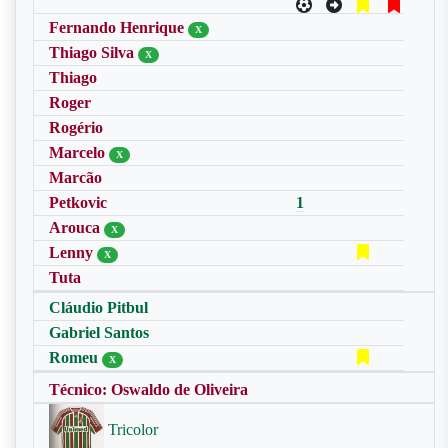
Fernando Henrique
X
Thiago Silva
X
Thiago
Roger
Rogério
Marcelo
X
Marcão
Petkovic
1
Arouca
X
Lenny
X
Tuta
Cláudio Pitbul
Gabriel Santos
Romeu
X
Técnico: Oswaldo de Oliveira
Tricolor