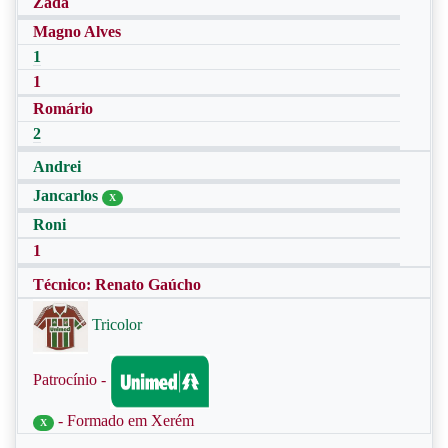
Zada
Magno Alves
1
1
Romário
2
Andrei
Jancarlos
X
Roni
1
Técnico: Renato Gaúcho
Tricolor
Patrocínio -
- Formado em Xerém
X