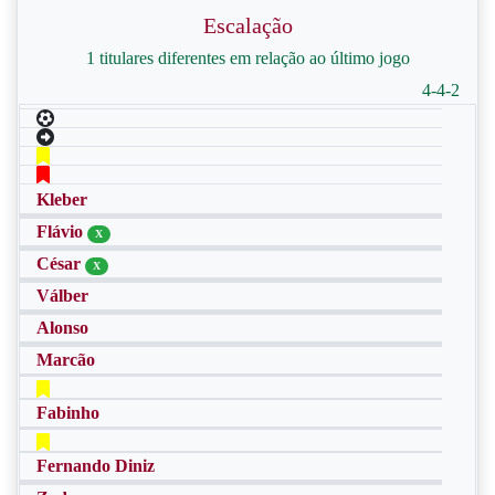
Escalação
1 titulares diferentes em relação ao último jogo
4-4-2
Kleber
Flávio
X
César
X
Válber
Alonso
Marcão
Fabinho
Fernando Diniz