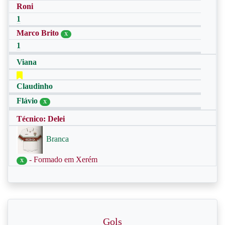
Roni
1
Marco Brito
X
1
Viana
Claudinho
Flávio
X
Técnico: Delei
Branca
- Formado em Xerém
X
Gols