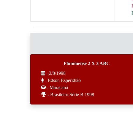
Fluminense 2 X 3 ABC
- 2/8/1998
- Edson Esperidião
- Maracanã
- Brasileiro Série B 1998