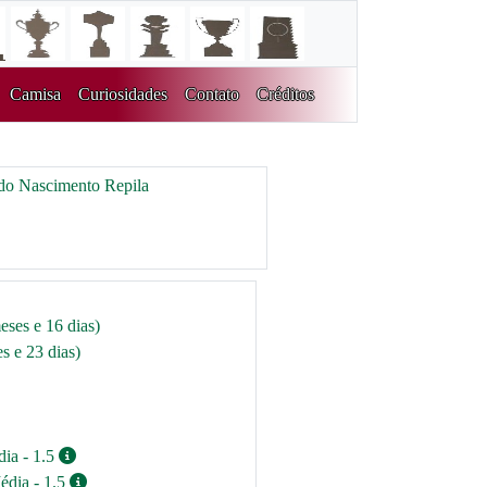
Camisa
Curiosidades
Contato
Créditos
do Nascimento Repila
eses e 16 dias)
s e 23 dias)
dia - 1.5
édia - 1.5