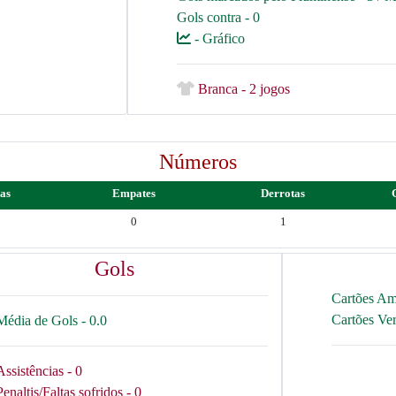
Gols contra - 0
- Gráfico
Branca - 2 jogos
Números
ias
Empates
Derrotas
0
1
Gols
Cartões Am
Cartões Ve
Média de Gols - 0.0
Assistências - 0
Penaltis/Faltas sofridos - 0