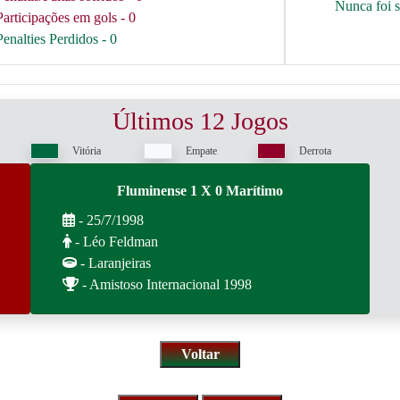
Nunca foi 
Participações em gols - 0
Penalties Perdidos - 0
Últimos 12 Jogos
Vitória
Empate
Derrota
Fluminense 1 X 0 Marítimo
- 25/7/1998
- Léo Feldman
- Laranjeiras
- Amistoso Internacional 1998