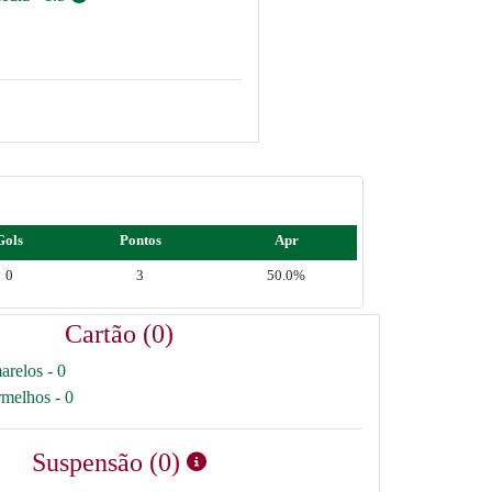
Gols
Pontos
Apr
0
3
50.0%
Cartão (0)
arelos - 0
rmelhos - 0
Suspensão (0)