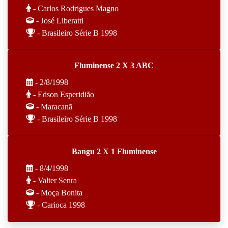
- Carlos Rodrigues Magno
- José Liberatti
- Brasileiro Série B 1998
Fluminense 2 X 3 ABC
- 2/8/1998
- Edson Esperidião
- Maracanã
- Brasileiro Série B 1998
Bangu 2 X 1 Fluminense
- 8/4/1998
- Valter Senra
- Moça Bonita
- Carioca 1998