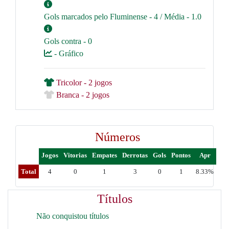
Gols marcados pelo Fluminense - 4 / Média - 1.0
Gols contra - 0
- Gráfico
Tricolor - 2 jogos
Branca - 2 jogos
Números
Jogos
Vitorias
Empates
Derrotas
Gols
Pontos
Apr
Total
4
0
1
3
0
1
8.33%
Títulos
Não conquistou títulos