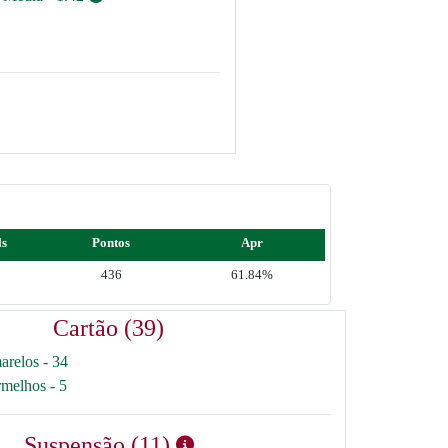
ls
Pontos
Apr
436
61.84%
Cartão (39)
arelos - 34
rmelhos - 5
Suspensão (11)