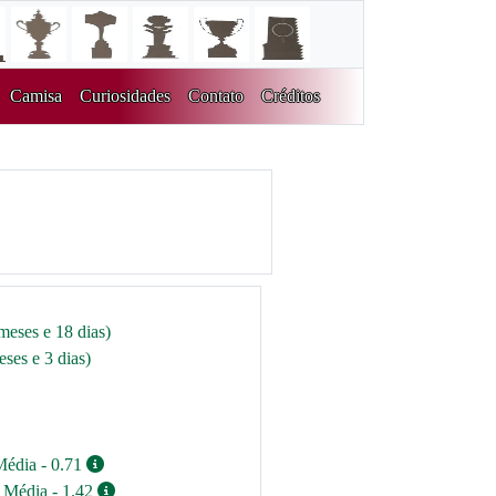
Camisa
Curiosidades
Contato
Créditos
meses e 18 dias)
ses e 3 dias)
Média - 0.71
/ Média - 1.42