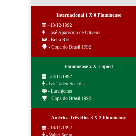
Internacional 1 X 0 Fluminense
- 13/12/1992
- José Aparecido de Oliveira
- Beira Rio
- Copa do Brasil 1992
Fluminense 2 X 1 Sport
- 24/11/1992
- Ivo Tadeu Scatolla
- Laranjeiras
- Copa do Brasil 1992
América Três Rios 3 X 2 Fluminense
- 16/11/1992
- Valter Senra