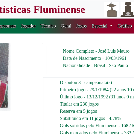
tísticas Fluminense
peonato
Jogador
Técnico
Geral
Jogos
Especial
Gráfico
Nome Completo - José Luís Mauro
Data de Nascimento - 10/03/1961
Nacionalidade - Brasil - São Paulo
Disputou 31 campeonato(s)
Primeiro jogo - 29/1/1984 (22 anos 10 
Último jogo - 13/12/1992 (31 anos 9 me
Titular em 230 jogos
Reserva em 5 jogos
Substituído em 11 jogos - 4.78%
Gols sofridos pelo Fluminense - 168 / 
Gols marcados pelo Fluminense - 333 