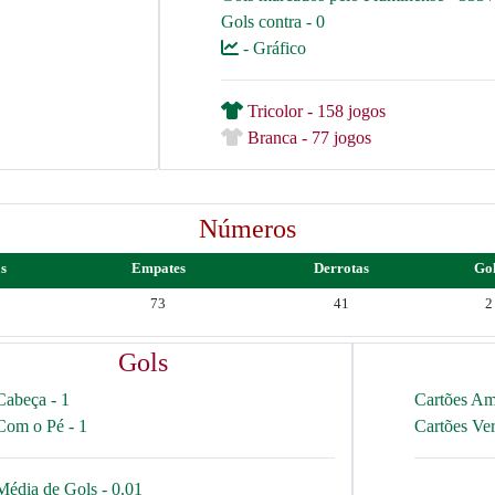
Gols contra - 0
- Gráfico
Tricolor - 158 jogos
Branca - 77 jogos
Números
as
Empates
Derrotas
Go
73
41
2
Gols
Cabeça - 1
Cartões Am
Com o Pé - 1
Cartões Ve
Média de Gols - 0.01