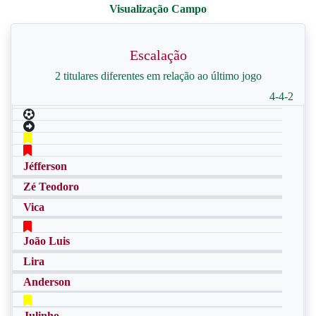
Escalação
2 titulares diferentes em relação ao último jogo
4-4-2
Jéfferson
Zé Teodoro
Vica
João Luis
Lira
Anderson
Julinho