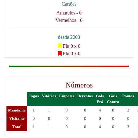
Cartões
Amarelos - 0
Vermelhos - 0
desde 2003
Flu 0 x 0
Flu 0 x 0
Números
Jogos
Vitórias
Empates
Derrotas
Gols
Gols
Pontos
Pró
Contra
Mandante
1
1
0
0
4
0
3
Visitante
0
0
0
0
0
0
0
Total
1
1
0
0
4
0
3