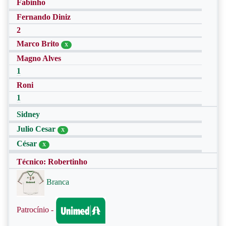
Fabinho
Fernando Diniz
2
Marco Brito
X
Magno Alves
1
Roni
1
Sidney
Julio Cesar
X
César
X
Técnico: Robertinho
Branca
Patrocínio -