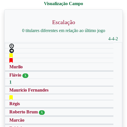
Escalação
0 titulares diferentes em relação ao último jogo
4-4-2
Murilo
Flávio
X
1
Maurício Fernandes
Régis
Roberto Brum
X
Marcão