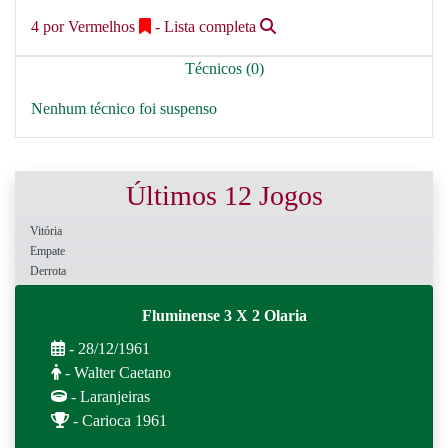
4 por Vermelhos
- Lista completa
Técnicos (0)
Nenhum técnico foi suspenso
Últimos 12 Jogos
Vitória
Empate
Derrota
Fluminense 3 X 2 Olaria
- 28/12/1961
- Walter Caetano
- Laranjeiras
- Carioca 1961