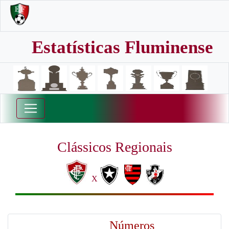
Estatísticas Fluminense
Clássicos Regionais
X
Números