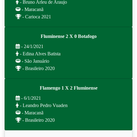
- Bruno Arleu de Araujo
- Maracanã
- Carioca 2021
Fluminense 2 X 0 Botafogo
- 24/1/2021
- Edina Alves Batista
- São Januário
- Brasileiro 2020
Flamengo 1 X 2 Fluminense
- 6/1/2021
- Leandro Pedro Vuaden
- Maracanã
- Brasileiro 2020