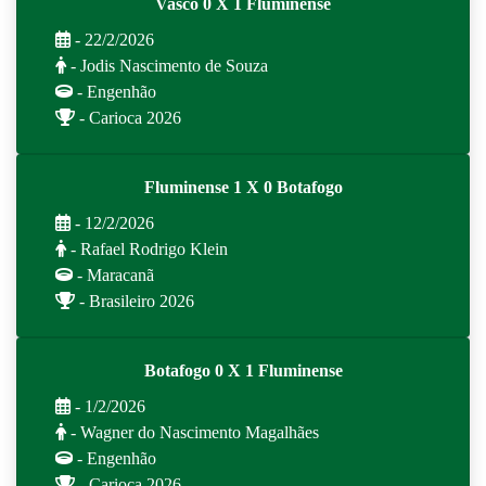
Vasco 0 X 1 Fluminense
- 22/2/2026
- Jodis Nascimento de Souza
- Engenhão
- Carioca 2026
Fluminense 1 X 0 Botafogo
- 12/2/2026
- Rafael Rodrigo Klein
- Maracanã
- Brasileiro 2026
Botafogo 0 X 1 Fluminense
- 1/2/2026
- Wagner do Nascimento Magalhães
- Engenhão
- Carioca 2026