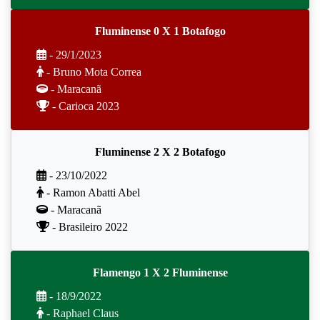
Fluminense 0 X 1 Botafogo
- 29/1/2023
- Bruno Mota Correa
- Maracanã
- Carioca 2023
Fluminense 2 X 2 Botafogo
- 23/10/2022
- Ramon Abatti Abel
- Maracanã
- Brasileiro 2022
Flamengo 1 X 2 Fluminense
- 18/9/2022
- Raphael Claus