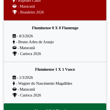
- Raphael Claus
- Maracanã
- Brasileiro 2026
Fluminense 0 X 0 Flamengo
- 8/3/2026
- Bruno Arleu de Araujo
- Maracanã
- Carioca 2026
Fluminense 1 X 1 Vasco
- 1/3/2026
- Wagner do Nascimento Magalhães
- Maracanã
- Carioca 2026