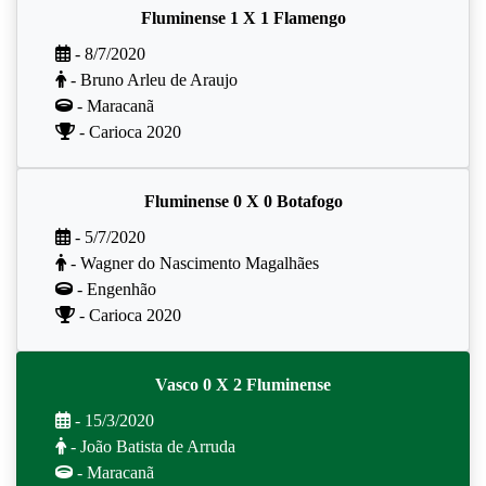
Fluminense 1 X 1 Flamengo
- 8/7/2020
- Bruno Arleu de Araujo
- Maracanã
- Carioca 2020
Fluminense 0 X 0 Botafogo
- 5/7/2020
- Wagner do Nascimento Magalhães
- Engenhão
- Carioca 2020
Vasco 0 X 2 Fluminense
- 15/3/2020
- João Batista de Arruda
- Maracanã