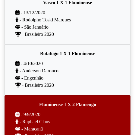
Vasco 1 X 1 Fluminense
- 13/12/2020
- Rodolpho Toski Marques
- São Januário
- Brasileiro 2020
Botafogo 1 X 1 Fluminense
- 4/10/2020
- Anderson Daronco
- Engenhão
- Brasileiro 2020
Fluminense 1 X 2 Flamengo
- 9/9/2020
- Raphael Claus
- Maracanã