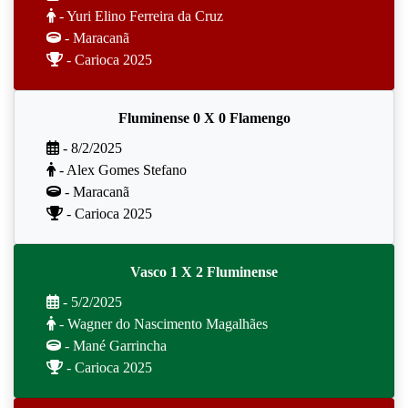
- Yuri Elino Ferreira da Cruz
- Maracanã
- Carioca 2025
Fluminense 0 X 0 Flamengo
- 8/2/2025
- Alex Gomes Stefano
- Maracanã
- Carioca 2025
Vasco 1 X 2 Fluminense
- 5/2/2025
- Wagner do Nascimento Magalhães
- Mané Garrincha
- Carioca 2025