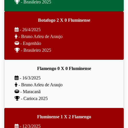
- Brasileiro 2025
Botafogo 2 X 0 Fluminense
- 26/4/2025
- Bruno Arleu de Araujo
- Engenhão
- Brasileiro 2025
Flamengo 0 X 0 Fluminense
- 16/3/2025
- Bruno Arleu de Araujo
- Maracanã
- Carioca 2025
Fluminense 1 X 2 Flamengo
- 12/3/2025