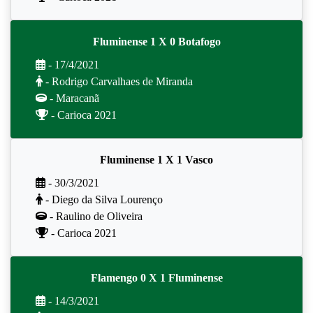
Fluminense 1 X 0 Botafogo
- 17/4/2021
- Rodrigo Carvalhaes de Miranda
- Maracanã
- Carioca 2021
Fluminense 1 X 1 Vasco
- 30/3/2021
- Diego da Silva Lourenço
- Raulino de Oliveira
- Carioca 2021
Flamengo 0 X 1 Fluminense
- 14/3/2021