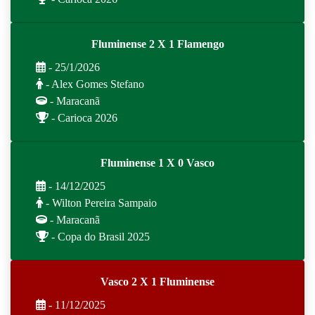
Fluminense 2 X 1 Flamengo
- 25/1/2026
- Alex Gomes Stefano
- Maracanã
- Carioca 2026
Fluminense 1 X 0 Vasco
- 14/12/2025
- Wilton Pereira Sampaio
- Maracanã
- Copa do Brasil 2025
Vasco 2 X 1 Fluminense
- 11/12/2025