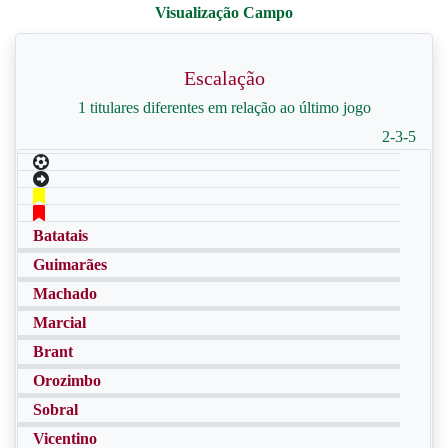
Escalação
1 titulares diferentes em relação ao último jogo
2-3-5
Batatais
Guimarães
Machado
Marcial
Brant
Orozimbo
Sobral
Vicentino