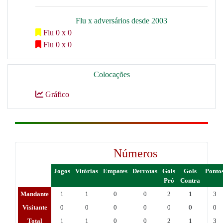
Flu x adversários desde 2003
Flu 0 x 0
Flu 0 x 0
Colocações
Gráfico
Números
Jogos
Vitórias
Empates
Derrotas
Gols
Gols
Ponto
Pró
Contra
Mandante
1
1
0
0
2
1
3
Visitante
0
0
0
0
0
0
0
Total
1
1
0
0
2
1
3