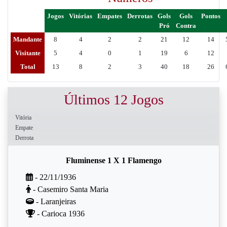
Jogos
Vitórias
Empates
Derrotas
Gols
Gols
Pontos
Pró
Contra
Mandante
8
4
2
2
21
12
14
Visitante
5
4
0
1
19
6
12
Total
13
8
2
3
40
18
26
Últimos 12 Jogos
Vitória
Empate
Derrota
Fluminense 1 X 1 Flamengo
- 22/11/1936
- Casemiro Santa Maria
- Laranjeiras
- Carioca 1936