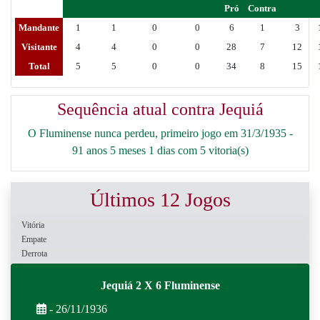
Pró
Contra
Mandante
1
1
0
0
6
1
3
Visitante
4
4
0
0
28
7
12
Total
5
5
0
0
34
8
15
Sequência atual contra Jequiá
O Fluminense nunca perdeu, primeiro jogo em 31/3/1935 -
91 anos 5 meses 1 dias com 5 vitoria(s)
Últimos 12 Jogos
Vitória
Empate
Derrota
Jequiá 2 X 6 Fluminense
- 26/11/1936