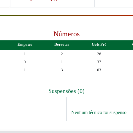
Números
Empates
Derrotas
Gols Pró
1
2
26
0
1
37
1
3
63
Suspensões (0)
Nenhum técnico foi suspenso