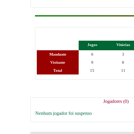
Jogos
Vitórias
Mandante
6
3
Visitante
9
8
Total
15
11
Jogadores (0)
Nenhum jogador foi suspenso