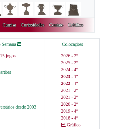
Camisa
Curiosidades
Contato
Créditos
e Semana
Colocações
15 jogos
2026 - 2º
2025 - 2º
2024 - 4º
artões
2023 - 1º
2022 - 1º
2021 - 2º
2021 - 2º
2020 - 2º
versários desde 2003
2019 - 4º
2018 - 4º
Gráfico