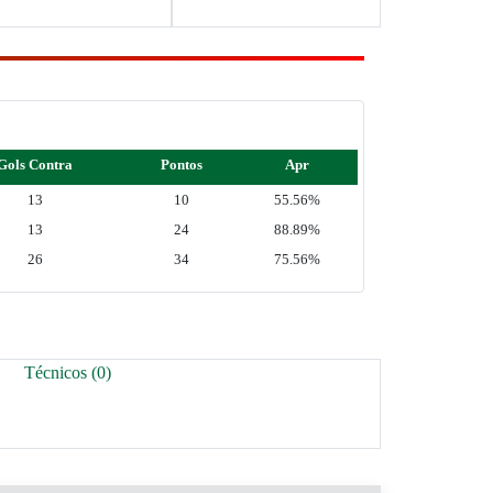
Gols Contra
Pontos
Apr
13
10
55.56%
13
24
88.89%
26
34
75.56%
Técnicos (0)