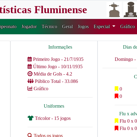
tísticas Fluminense
peonato
Jogador
Técnico
Geral
Jogos
Especial
Gráfico
Informações
Dias d
Primeiro Jogo - 21/7/1935
Domingo - 
Último Jogo - 10/11/1935
Média de Gols - 4.2
C
Público Total - 33.086
Gráfico
0
0
Uniformes
Flu x ad
Tricolor - 15 jogos
Flu 0 x 0
Flu 0 x 0
Todos os jogos