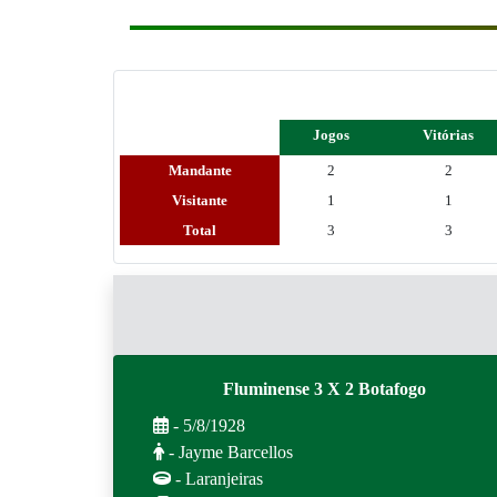
Jogos
Vitórias
Mandante
2
2
Visitante
1
1
Total
3
3
Fluminense 3 X 2 Botafogo
- 5/8/1928
- Jayme Barcellos
- Laranjeiras