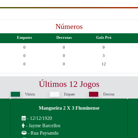
Números
Empates
Derrotas
Gols Pró
0
0
9
0
0
3
0
0
12
Últimos 12 Jogos
Vitória
Empate
Derrota
Mangueira 2 X 3 Fluminense
- 12/12/1920
- Jayme Barcellos
- Rua Paysandu