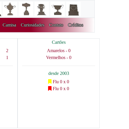
Camisa
Curiosidades
Contato
Créditos
Cartões
2
Amarelos - 0
1
Vermelhos - 0
desde 2003
Flu 0 x 0
Flu 0 x 0