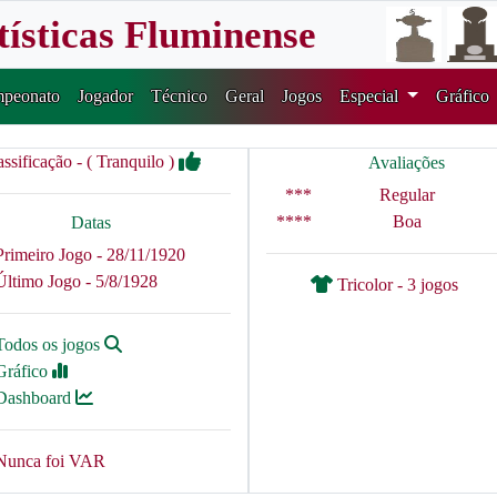
tísticas Fluminense
peonato
Jogador
Técnico
Geral
Jogos
Especial
Gráfico
assificação - ( Tranquilo )
Avaliações
***
Regular
****
Boa
Datas
Primeiro Jogo - 28/11/1920
Último Jogo - 5/8/1928
Tricolor - 3 jogos
Todos os jogos
Gráfico
Dashboard
Nunca foi VAR